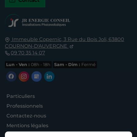
Contact
Immeuble Copernic, 3 Rue du Bois Joli,
63800
COURNON-D'AUVERGNE
09 70 35 14 07
Lun - Ven :
08h - 18h
Sam - Dim :
Fermé
Particuliers
Professionnels
Contactez-nous
Mentions légales
Plan du site